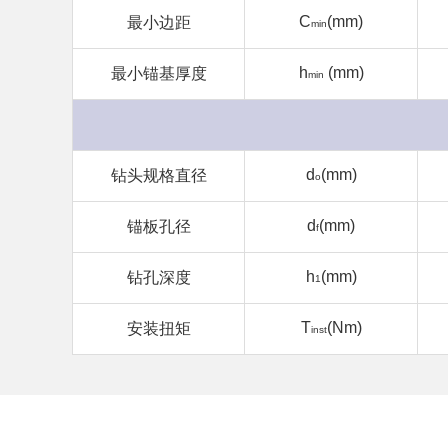
C
(mm)
最小边距
min
h
(mm)
最小锚基厚度
min
d
(mm)
钻头规格直径
o
d
(mm)
锚板孔径
f
h
(mm)
钻孔深度
1
T
(Nm)
安装扭矩
inst