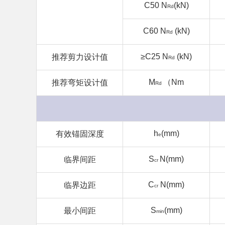
C
50
N
(kN)
Rd
C
60
N
(kN)
Rd
≥
C
25
N
(kN)
推荐剪力设计值
Rd
M
（Nm
推荐弯矩设计值
Rd
h
(mm)
有效锚固深度
e
S
N
(mm)
临界间距
cr
C
N
(mm)
临界边距
cr
S
(mm)
最小间距
min