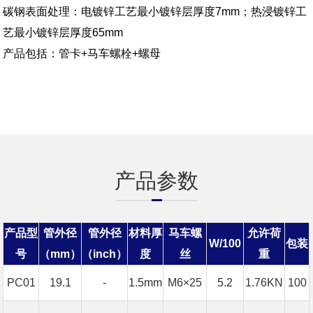
碳钢表面处理：电镀锌工艺最小镀锌层厚度7mm；热浸镀锌工
艺最小镀锌层厚度65mm
产品包括：管卡+马车螺栓+螺母
产品参数
产品型
管外径
管外径
材料厚
马车螺
允许荷
W/100
包装
号
（mm）
（inch）
度
丝
重
PC01
19.1
-
1.5mm
M6×25
5.2
1.76KN
100